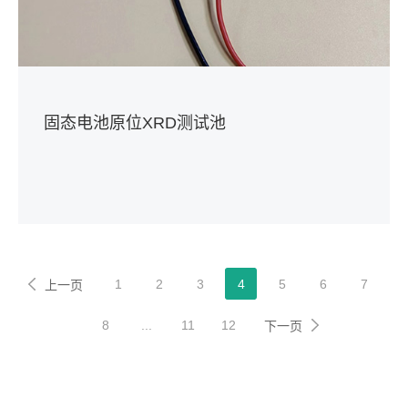
固态电池原位XRD测试池
1
2
3
4
5
6
7
上一页
8
...
11
12
下一页