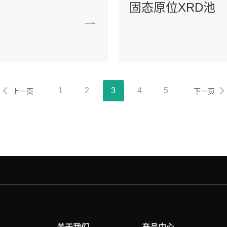
固态原位XRD池
1
2
3
4
5
上一页
下一页