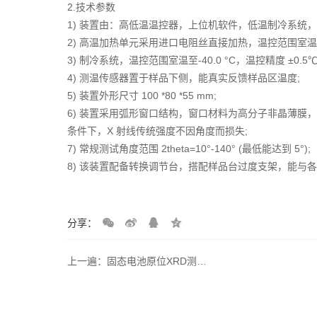
2.技术参数
1) 装置由：高低温温控器，上位机软件，低温制冷系统
2) 高温加热单元采用进口电阻丝直接加热，温控范围室温至 200
3) 制冷系统，温控范围室温至-40.0 °C，温控精度 ±0.5℃
4) 测温传感器置于样品下侧，能真实反馈样品区温度;
5) 装置外形尺寸 100 *80 *55 mm;
6) 装置采用弧形窗口结构，窗口材料为高分子非晶薄膜，厚度 10-2
条件下，X 射线传统强度不因角度而损失;
7) 常规测试角度范围 2theta=10°-140° (最低能达到 5°);
8) 该装置配备转换调节台，搭配样品台过度支架，能与各
分享：
上一遍：固态电池原位XRD测试池