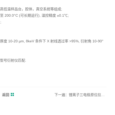
，高低温样品台，腔体，真空系统等组成;
.0°C (可长期运行), 温控精度 ±0.1℃;
;
0 µm, 8keV 条件下 X 射线透过率 >95%, 衍射角 10-90°
型号衍射仪匹配.
返回
下一遍：锂离子三电极原位拉曼池