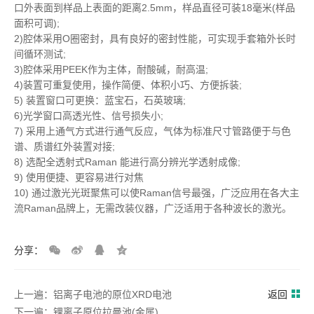
口外表面到样品上表面的距离2.5mm，样品直径可装18毫米(样品
面积可调);
2)腔体采用O圈密封，具有良好的密封性能，可实现手套箱外长时
间循环测试;
3)腔体采用PEEK作为主体，耐酸碱，耐高温;
4)装置可重复使用，操作简便、体积小巧、方便拆装;
5) 装置窗口可更换：蓝宝石，石英玻璃;
6)光学窗口高透光性、信号损失小;
7) 采用上通气方式进行通气反应，气体为标准尺寸管路便于与色
谱、质谱红外装置对接;
8) 选配全透射式Raman 能进行高分辨光学透射成像;
9) 使用便捷、更容易进行对焦
10) 通过激光光斑聚焦可以使Raman信号最强，广泛应用在各大主
流Raman品牌上，无需改装仪器，广泛适用于各种波长的激光。
分享：
上一遍：铝离子电池的原位XRD电池
返回
下一遍：锂离子原位拉曼池(金属)